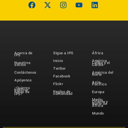
Acerca de
Sigue a IPS
África
IPS
Inicio
América
Nuestros
Latina y el
socios
Caribe
Twitter
Contáctenos
América del
Norte
Facebook
Apóyenos
Asia-
Flickr
Pacífico
¿Quieres
publicar
Reglas de
notas de
Europa
comunidad
IPS?
Medio
Oriente y
Norte de
África
Mundo