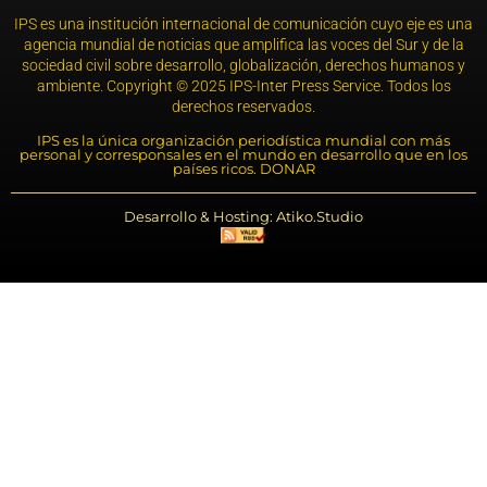
IPS es una institución internacional de comunicación cuyo eje es una
agencia mundial de noticias que amplifica las voces del Sur y de la
sociedad civil sobre desarrollo, globalización, derechos humanos y
ambiente. Copyright © 2025 IPS-Inter Press Service. Todos los
derechos reservados.
IPS es la única organización periodística mundial con más
personal y corresponsales en el mundo en desarrollo que en los
países ricos. DONAR
Desarrollo & Hosting: Atiko.Studio