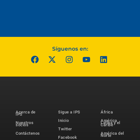
Síguenos en:
Acerca de
Sigue a IPS
África
IPS
Inicio
América
Nuestros
Latina y el
socios
Caribe
Twitter
Contáctenos
América del
Norte
Facebook