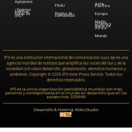
Apóyenos
Asia-
Flickr
Pacífico
¿Quieres
publicar
Reglas de
notas de
Europa
comunidad
IPS?
Medio
Oriente y
Norte de
África
Mundo
IPS es una institución internacional de comunicación cuyo eje es una
agencia mundial de noticias que amplifica las voces del Sur y de la
sociedad civil sobre desarrollo, globalización, derechos humanos y
ambiente. Copyright © 2025 IPS-Inter Press Service. Todos los
derechos reservados.
IPS es la única organización periodística mundial con más
personal y corresponsales en el mundo en desarrollo que en los
países ricos. DONAR
Desarrollo & Hosting: Atiko.Studio