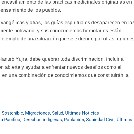
n encasillamiento de las prácticas medicinales originarias en
 pensamiento de los pueblos.
evangélicas y otras, los guías espirituales desaparecen en la
oriente boliviano, y sus conocimientos herbolarios están
e ejemplo de una situación que se extiende por otras regione
lanteó Yujra, debe quebrar toda discriminación, incluir a
ón abierta y ayudar a enfrentar nuevos desafíos como el
, en una combinación de conocimientos que constituirán la
o Sostenible
,
Migraciones
,
Salud
,
Últimas Noticias
ia-Pacífico
,
Derechos indígenas
,
Población
,
Sociedad Civil
,
Últimas