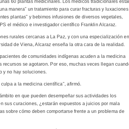
de unas 60 plantas medicinales. Los médicos tradicionales está
una manera" un tratamiento para curar fracturas y luxaciones
entes plantas" y bebimos infusiones de diversos vegetales,
S el médico e investigador científico Franklin Alcaraz.
ones rurales cercanas a La Paz, y con una especialización e
rsidad de Viena, Alcaraz enseña la otra cara de la realidad.
os pacientes de comunidades indígenas acuden a la medicina
os recursos se agotaron. Por eso, muchas veces llegan cuand
o y no hay soluciones.
culpa a la medicina científica", afirmó.
l ámbito en que pueden desempeñar sus actividades los
en sus curaciones, ¿estarán expuestos a juicios por mala
itas sobre cómo deben comportarse frente a un problema de