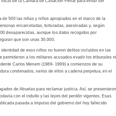
 fiscal de la Cámara de Casación Penal para evitar ser
 de 500 las niñas y niños apropiados en el marco de la
 personas encarceladas, torturadas, asesinadas y, según
.000 desaparecidas, aunque los datos recogidos por
eguran que son unas 30.000.
 identidad de esos niños no fueron delitos incluidos en las
permitieron a los militares acusados evadir los tribunales n
esidente Carlos Menem (1989- 1999) a comienzos de su
tadura condenados, varios de ellos a cadena perpetua, en el
ogados de Abuelas para reclamar justicia. Así, se presentaro
odavía con el indulto y las leyes del perdón vigentes. Esas
 década pasada a impulso del gobierno del hoy fallecido