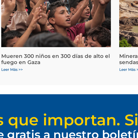
Mueren 300 niños en 300 días de alto el
Minera
fuego en Gaza
sendas
Leer Más >>
Leer Más 
s que importan. Si
e gratis a nuestro bolet