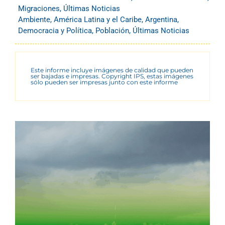
Migraciones
,
Últimas Noticias
Ambiente
,
América Latina y el Caribe
,
Argentina
,
Democracia y Política
,
Población
,
Últimas Noticias
Este informe incluye imágenes de calidad que pueden
ser bajadas e impresas. Copyright IPS, estas imágenes
sólo pueden ser impresas junto con este informe