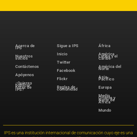
Acerca de
Sigue a IPS
África
IPS
Inicio
América
Nuestros
Latina y el
socios
Caribe
Twitter
Contáctenos
América del
Norte
Facebook
Apóyenos
Asia-
Flickr
Pacífico
¿Quieres
publicar
Reglas de
notas de
Europa
comunidad
IPS?
Medio
Oriente y
Norte de
África
Mundo
IPS es una institución internacional de comunicación cuyo eje es una