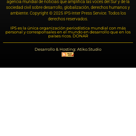
agencia mundial de noticias que amplifica las voces del Sur y de la
sociedad civil sobre desarrollo, globalización, derechos humanos y
ambiente. Copyright © 2025 IPS-Inter Press Service. Todos los
derechos reservados.
IPS es la única organización periodística mundial con más
personal y corresponsales en el mundo en desarrollo que en los
países ricos. DONAR
Desarrollo & Hosting: Atiko.Studio