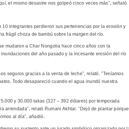
quí, el mismo desastre nos golpeó cinco veces más", señaló
 10 integrantes perdieron sus pertenencias por la erosión y
na frágil choza de bambú sobre la margen del río.
 se mudaron a Char Nongolia hace cinco años con la
s inundaciones del año pasado y la incesante erosión del río
s seguros gracias a la venta de leche", relató. "Teníamos
 patos. Todo desapareció cuando el agua inundó nuestra
5.000 y 30.000 takas (327 – 392 dólares) por temporada
ra arrendada", relató Rumani Akhtar. "Dejó de plantar porque
vimos al día", añadió.
ieron su sustento ante un jurado simbólico organizado por l