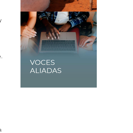
y
e.
a