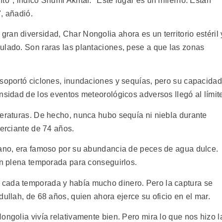
to", indicó Shumi Akhtar. "Este lugar es un infierno. Están
, añadió.
an diversidad, Char Nongolia ahora es un territorio estéril 
ulado. Son raras las plantaciones, pese a que las zonas
 soportó ciclones, inundaciones y sequías, pero su capacidad
nsidad de los eventos meteorológicos adversos llegó al límit
peraturas. De hecho, nunca hubo sequía ni niebla durante
merciante de 74 años.
cano, era famoso por su abundancia de peces de agua dulce.
 en plena temporada para conseguirlos.
cada temporada y había mucho dinero. Pero la captura se
dullah, de 68 años, quien ahora ejerce su oficio en el mar.
ongolia vivía relativamente bien. Pero mira lo que nos hizo l