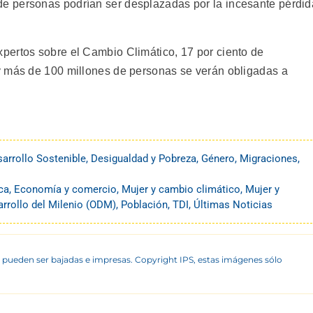
e personas podrían ser desplazadas por la incesante pérdid
pertos sobre el Cambio Climático, 17 por ciento de
y más de 100 millones de personas se verán obligadas a
arrollo Sostenible
,
Desigualdad y Pobreza
,
Género
,
Migraciones
,
ca
,
Economía y comercio
,
Mujer y cambio climático
,
Mujer y
arrollo del Milenio (ODM)
,
Población
,
TDI
,
Últimas Noticias
 pueden ser bajadas e impresas. Copyright IPS, estas imágenes sólo