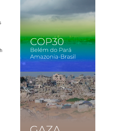
s
s
sh
l