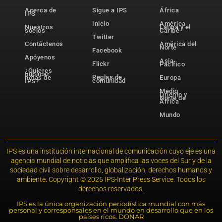
Acerca de
Sigue a IPS
África
IPS
Inicio
América
Nuestros
Latina y el
socios
Caribe
Twitter
Contáctenos
América del
Norte
Facebook
Apóyenos
Asia-
Flickr
Pacífico
¿Quieres
publicar
Reglas de
notas de
Europa
comunidad
IPS?
Medio
Oriente y
Norte de
África
Mundo
IPS es una institución internacional de comunicación cuyo eje es una
agencia mundial de noticias que amplifica las voces del Sur y de la
sociedad civil sobre desarrollo, globalización, derechos humanos y
ambiente. Copyright © 2025 IPS-Inter Press Service. Todos los
derechos reservados.
IPS es la única organización periodística mundial con más
personal y corresponsales en el mundo en desarrollo que en los
países ricos. DONAR