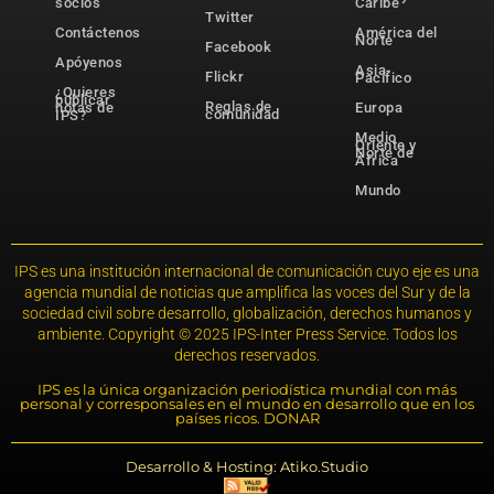
socios
Caribe
Twitter
Contáctenos
América del
Norte
Facebook
Apóyenos
Asia-
Flickr
Pacífico
¿Quieres
publicar
Reglas de
notas de
Europa
comunidad
IPS?
Medio
Oriente y
Norte de
África
Mundo
IPS es una institución internacional de comunicación cuyo eje es una
agencia mundial de noticias que amplifica las voces del Sur y de la
sociedad civil sobre desarrollo, globalización, derechos humanos y
ambiente. Copyright © 2025 IPS-Inter Press Service. Todos los
derechos reservados.
IPS es la única organización periodística mundial con más
personal y corresponsales en el mundo en desarrollo que en los
países ricos. DONAR
Desarrollo & Hosting: Atiko.Studio