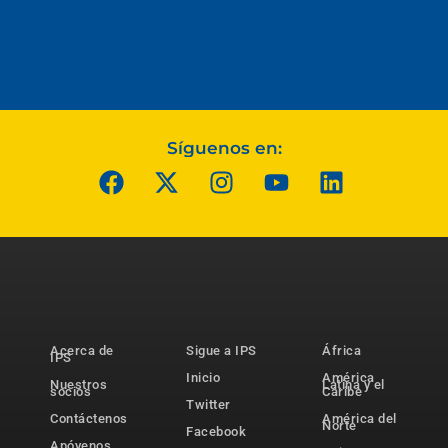
Síguenos en:
Acerca de
Sigue a IPS
África
IPS
Inicio
América
Nuestros
Latina y el
socios
Caribe
Twitter
Contáctenos
América del
Norte
Facebook
Apóyenos