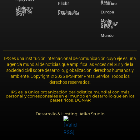
Asia-
Flickr
Pacífico
¿Quieres
publicar
Reglas de
notas de
Europa
comunidad
IPS?
Medio
Oriente y
Norte de
África
Mundo
IPS es una institución internacional de comunicación cuyo eje es una
agencia mundial de noticias que amplifica las voces del Sur y de la
sociedad civil sobre desarrollo, globalización, derechos humanos y
ambiente. Copyright © 2025 IPS-Inter Press Service. Todos los
derechos reservados.
IPS es la única organización periodística mundial con más
personal y corresponsales en el mundo en desarrollo que en los
países ricos. DONAR
Desarrollo & Hosting: Atiko.Studio