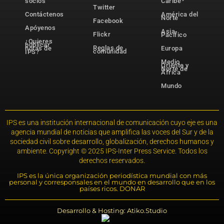
socios
Caribe
Twitter
Contáctenos
América del
Norte
Facebook
Apóyenos
Asia-
Flickr
Pacífico
¿Quieres
publicar
Reglas de
notas de
Europa
comunidad
IPS?
Medio
Oriente y
Norte de
África
Mundo
IPS es una institución internacional de comunicación cuyo eje es una
agencia mundial de noticias que amplifica las voces del Sur y de la
sociedad civil sobre desarrollo, globalización, derechos humanos y
ambiente. Copyright © 2025 IPS-Inter Press Service. Todos los
derechos reservados.
IPS es la única organización periodística mundial con más
personal y corresponsales en el mundo en desarrollo que en los
países ricos. DONAR
Desarrollo & Hosting: Atiko.Studio