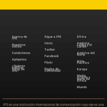
Acerca de
Sigue a IPS
África
IPS
Inicio
América
Nuestros
Latina y el
socios
Caribe
Twitter
Contáctenos
América del
Norte
Facebook
Apóyenos
Asia-
Flickr
Pacífico
¿Quieres
publicar
Reglas de
notas de
Europa
comunidad
IPS?
Medio
Oriente y
Norte de
África
Mundo
IPS es una institución internacional de comunicación cuyo eje es una