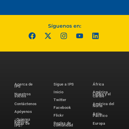
Síguenos en:
Acerca de
Sigue a IPS
África
IPS
Inicio
América
Nuestros
Latina y el
socios
Caribe
Twitter
Contáctenos
América del
Norte
Facebook
Apóyenos
Asia-
Flickr
Pacífico
¿Quieres
publicar
Reglas de
notas de
Europa
comunidad
IPS?