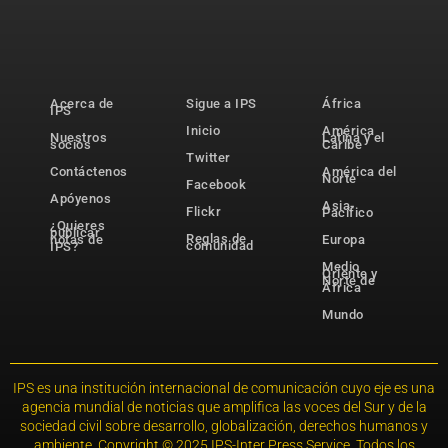
Acerca de
Sigue a IPS
África
IPS
Inicio
América
Nuestros
Latina y el
socios
Caribe
Twitter
Contáctenos
América del
Norte
Facebook
Apóyenos
Asia-
Flickr
Pacífico
¿Quieres
publicar
Reglas de
notas de
Europa
comunidad
IPS?
Medio
Oriente y
Norte de
África
Mundo
IPS es una institución internacional de comunicación cuyo eje es una
agencia mundial de noticias que amplifica las voces del Sur y de la
sociedad civil sobre desarrollo, globalización, derechos humanos y
ambiente. Copyright © 2025 IPS-Inter Press Service. Todos los