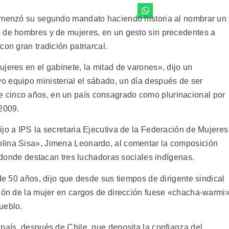
comenzó su segundo mandato haciendo historia al nombrar un
o de hombres y de mujeres, en un gesto sin precedentes a
on gran tradición patriarcal.
jeres en el gabinete, la mitad de varones», dijo un
 equipo ministerial el sábado, un día después de ser
 cinco años, en un país consagrado como plurinacional por
 2009.
jo a IPS la secretaria Ejecutiva de la Federación de Mujeres
lina Sisa», Jimena Leonardo, al comentar la composición
s, donde destacan tres luchadoras sociales indígenas.
 de 50 años, dijo que desde sus tiempos de dirigente sindical
ción de la mujer en cargos de dirección fuese «chacha-warmi»
ueblo.
 país, después de Chile, que deposita la confianza del