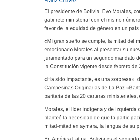
Franz Chávez
El presidente de Bolivia, Evo Morales, 
gabinete ministerial con el mismo númer
favor de la equidad de género en un país c
«Mi gran sueño se cumple, la mitad del mu
emocionado Morales al presentar su nuevo
juramentado para un segundo mandato de
la Constitución vigente desde febrero de
«Ha sido impactante, es una sorpresa», di
Campesinas Originarias de La Paz «Barto
paritaria de las 20 carteras ministeriale
Morales, el líder indígena y de izquierda
planteó la necesidad de que la participa
mitad-mitad en aymara, la lengua de su p
En América Latina, Bolivia es el segundo