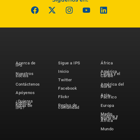
Acerca de
Sigue a IPS
África
IPS
Inicio
América
Nuestros
Latina y el
socios
Caribe
Twitter
Contáctenos
América del
Norte
Facebook
Apóyenos
Asia-
Flickr
Pacífico
¿Quieres
publicar
Reglas de
notas de
Europa
comunidad
IPS?
Medio
Oriente y
Norte de
África
Mundo