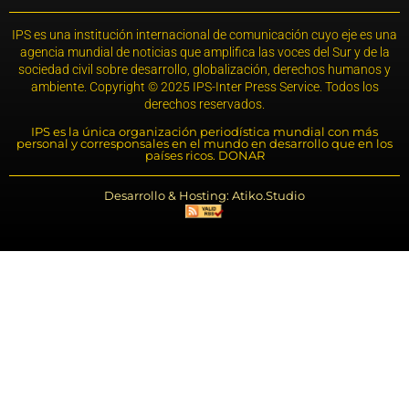
IPS es una institución internacional de comunicación cuyo eje es una
agencia mundial de noticias que amplifica las voces del Sur y de la
sociedad civil sobre desarrollo, globalización, derechos humanos y
ambiente. Copyright © 2025 IPS-Inter Press Service. Todos los
derechos reservados.
IPS es la única organización periodística mundial con más
personal y corresponsales en el mundo en desarrollo que en los
países ricos. DONAR
Desarrollo & Hosting: Atiko.Studio