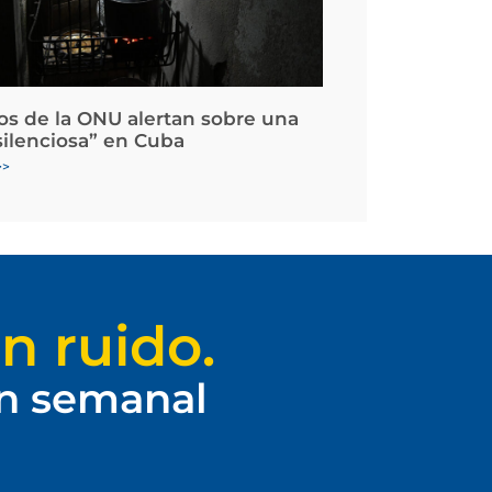
os de la ONU alertan sobre una
silenciosa” en Cuba
>>
n ruido.
ín semanal