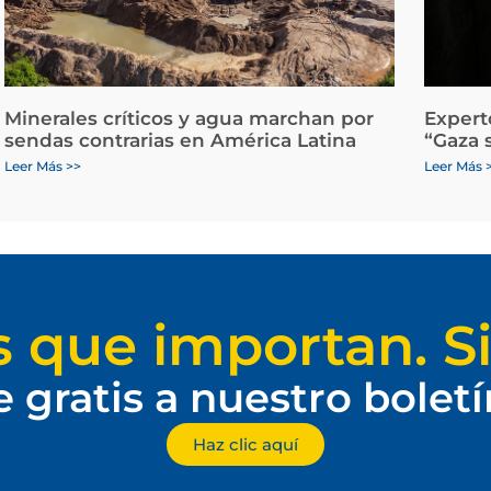
Minerales críticos y agua marchan por
Expert
sendas contrarias en América Latina
“Gaza 
Leer Más >>
Leer Más 
s que importan. Si
e gratis a nuestro bolet
Haz clic aquí