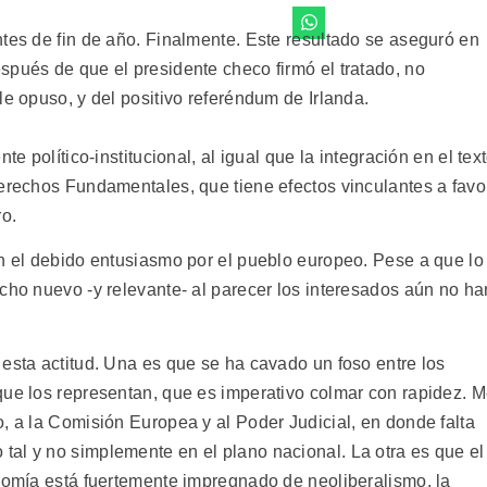
ntes de fin de año. Finalmente. Este resultado se aseguró en
spués de que el presidente checo firmó el tratado, no
le opuso, y del positivo referéndum de Irlanda.
te político-institucional, al igual que la integración en el tex
Derechos Fundamentales, que tiene efectos vinculantes a favo
o.
on el debido entusiasmo por el pueblo europeo. Pese a que lo
cho nuevo -y relevante- al parecer los interesados aún no ha
esta actitud. Una es que se ha cavado un foso entre los
que los representan, que es imperativo colmar con rapidez. 
, a la Comisión Europea y al Poder Judicial, en donde falta
al y no simplemente en el plano nacional. La otra es que el
onomía está fuertemente impregnado de neoliberalismo, la