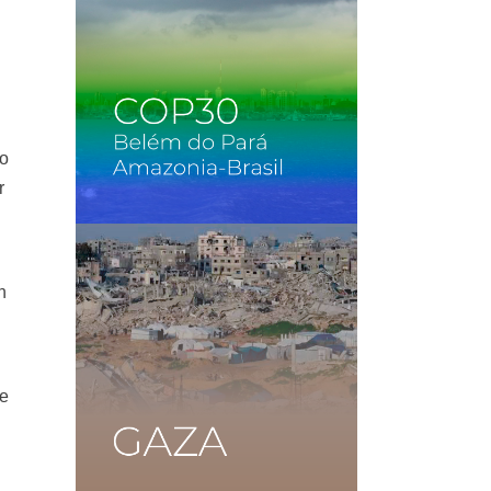
to
r
n
Me