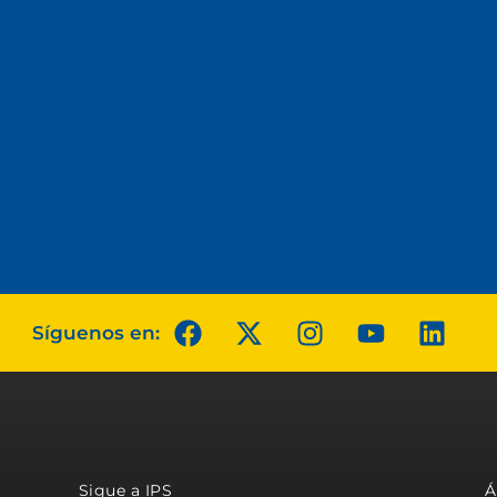
Síguenos en:
Sigue a IPS
Á