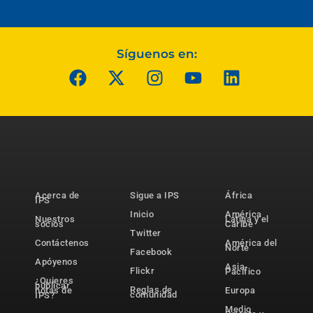
Síguenos en:
Acerca de
Sigue a IPS
África
IPS
Inicio
América
Nuestros
Latina y el
socios
Caribe
Twitter
Contáctenos
América del
Norte
Facebook
Apóyenos
Asia-
Flickr
Pacífico
¿Quieres
publicar
Reglas de
notas de
Europa
comunidad
IPS?
Medio