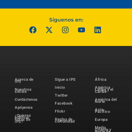
Síguenos en:
Acerca de
Sigue a IPS
África
IPS
Inicio
América
Nuestros
Latina y el
socios
Caribe
Twitter
Contáctenos
América del
Norte
Facebook
Apóyenos
Asia-
Flickr
Pacífico
¿Quieres
publicar
Reglas de
notas de
Europa
comunidad
IPS?
Medio
Oriente y
Norte de