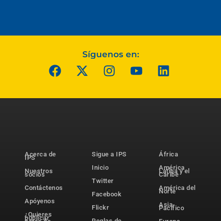
Síguenos en:
Acerca de
Sigue a IPS
África
IPS
Inicio
América
Nuestros
Latina y el
socios
Caribe
Twitter
Contáctenos
América del
Norte
Facebook
Apóyenos
Asia-
Flickr
Pacífico
¿Quieres
publicar
Reglas de