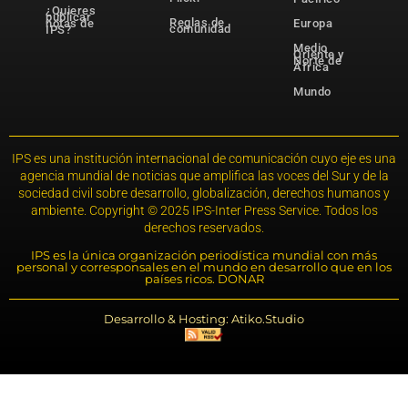
¿Quieres
publicar
Reglas de
notas de
Europa
comunidad
IPS?
Medio
Oriente y
Norte de
África
Mundo
IPS es una institución internacional de comunicación cuyo eje es una
agencia mundial de noticias que amplifica las voces del Sur y de la
sociedad civil sobre desarrollo, globalización, derechos humanos y
ambiente. Copyright © 2025 IPS-Inter Press Service. Todos los
derechos reservados.
IPS es la única organización periodística mundial con más
personal y corresponsales en el mundo en desarrollo que en los
países ricos. DONAR
Desarrollo & Hosting: Atiko.Studio