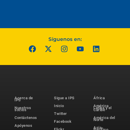
Síguenos en:
Acerca de
Sigue a IPS
África
IPS
Inicio
América
Nuestros
Latina y el
socios
Caribe
Twitter
Contáctenos
América del
Norte
Facebook
Apóyenos
Asia-
Flickr
Pacífico