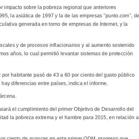
 impacto sobre la pobreza regional que anteriores
995, la asiática de 1997 y la de las empresas "punto.com", d
culativa generada en torno de empresas de Internet, y la
iscales y de procesos inflacionarios y al aumento sostenido
imos años, lo cual permitió levantar sistemas de protección
l por habitante pasó de 43 a 60 por ciento del gasto público
hay diferencias entre países, indica el informe.
Bárcena.
rasará el cumplimiento del primer Objetivo de Desarrollo del
itad la pobreza extrema y el hambre para 2015, en relación a
or ciento de avances en este primer ODM, progreso que