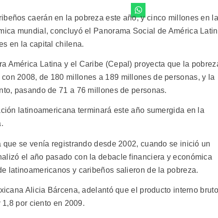
ibeños caerán en la pobreza este año, y cinco millones en l
ómica mundial, concluyó el Panorama Social de América Lati
s en la capital chilena.
a América Latina y el Caribe (Cepal) proyecta que la pobrez
con 2008, de 180 millones a 189 millones de personas, y la
ento, pasando de 71 a 76 millones de personas.
lación latinoamericana terminará este año sumergida en la
.
a que se venía registrando desde 2002, cuando se inició un
nalizó el año pasado con la debacle financiera y económica
de latinoamericanos y caribeños salieron de la pobreza.
exicana Alicia Bárcena, adelantó que el producto interno brut
y 1,8 por ciento en 2009.