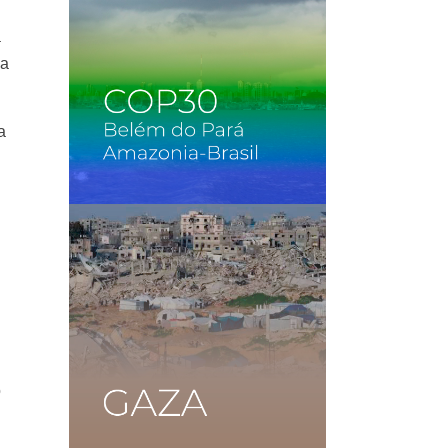
a
na
a
o