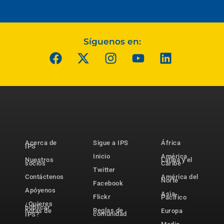
Síguenos en:
Acerca de
Sigue a IPS
África
IPS
Inicio
América
Nuestros
Latina y el
socios
Caribe
Twitter
Contáctenos
América del
Norte
Facebook
Apóyenos
Asia-
Flickr
Pacífico
¿Quieres
publicar
Reglas de
notas de
Europa
comunidad
IPS?