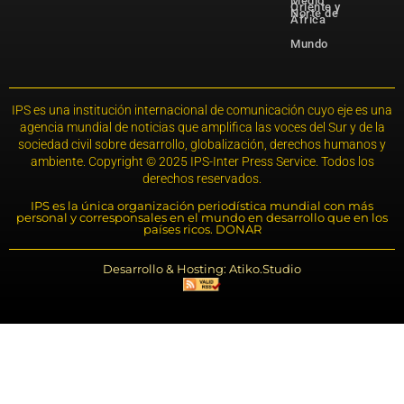
Medio
Oriente y
Norte de
África
Mundo
IPS es una institución internacional de comunicación cuyo eje es una
agencia mundial de noticias que amplifica las voces del Sur y de la
sociedad civil sobre desarrollo, globalización, derechos humanos y
ambiente. Copyright © 2025 IPS-Inter Press Service. Todos los
derechos reservados.
IPS es la única organización periodística mundial con más
personal y corresponsales en el mundo en desarrollo que en los
países ricos. DONAR
Desarrollo & Hosting: Atiko.Studio