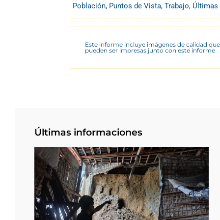
Población
,
Puntos de Vista
,
Trabajo
,
Últimas
Este informe incluye imágenes de calidad que
pueden ser impresas junto con este informe
Últimas informaciones