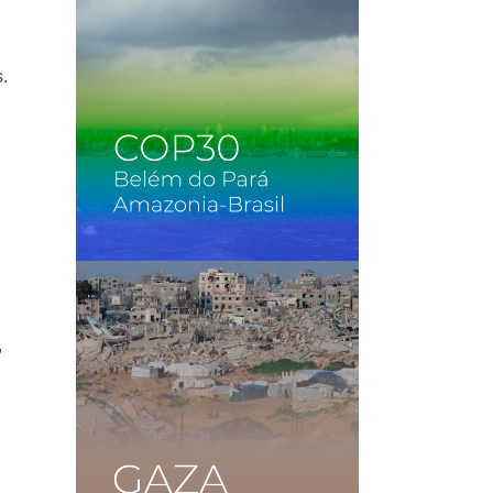
.
S
,