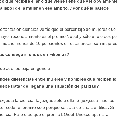
co que recibirá el año que viene tiene que ver obviament
la labor de la mujer en ese ámbito. ¿Por qué le parece
rtantes en ciencias verás que el porcentaje de mujeres que
mayor reconocimiento es el premio Nobel y sólo uno o dos po
 y mucho menos de 10 por cientos en otras áreas, son mujeres
cas conseguir fondos en Filipinas?
ue aquí es baja en general.
ndes diferencias entre mujeres y hombres que reciben lo
ebe tratar de llegar a una situación de paridad?
uzgas a la ciencia, la juzgas sólo a ella. Si juzgas a muchos
nceder el premio sólo porque se trata de una científica. Si
ciencia. Pero creo que el premio LOréal-Unesco apunta a