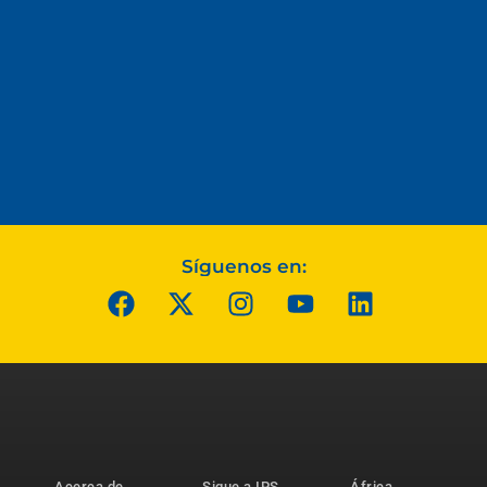
Síguenos en:
Acerca de
Sigue a IPS
África