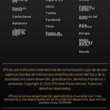
IPS
Inicio
América
Nuestros
Latina y el
socios
Caribe
Twitter
Contáctenos
América del
Norte
Facebook
Apóyenos
Asia-
Flickr
Pacífico
¿Quieres
publicar
Reglas de
notas de
Europa
comunidad
IPS?
Medio
Oriente y
Norte de
África
Mundo
IPS es una institución internacional de comunicación cuyo eje es una
agencia mundial de noticias que amplifica las voces del Sur y de la
sociedad civil sobre desarrollo, globalización, derechos humanos y
ambiente. Copyright © 2025 IPS-Inter Press Service. Todos los
derechos reservados.
IPS es la única organización periodística mundial con más
personal y corresponsales en el mundo en desarrollo que en los
países ricos. DONAR