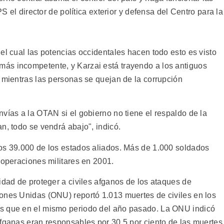
PS el director de política exterior y defensa del Centro para la
el cual las potencias occidentales hacen todo esto es visto
ás incompetente, y Karzai está trayendo a los antiguos
 mientras las personas se quejan de la corrupción
vías a la OTAN si el gobierno no tiene el respaldo de la
n, todo se vendrá abajo", indicó.
os 39.000 de los estados aliados. Más de 1.000 soldados
 operaciones militares en 2001.
idad de proteger a civiles afganos de los ataques de
ones Unidas (ONU) reportó 1.013 muertes de civiles en los
s que en el mismo periodo del año pasado. La ONU indicó
afganas eran responsables por 30,5 por ciento de las muertes