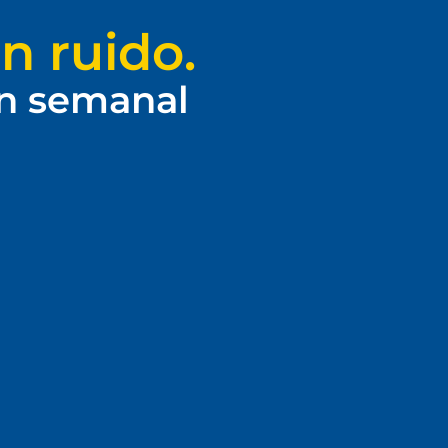
n ruido.
ín semanal