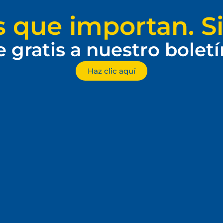
s que importan. Si
e gratis a nuestro bolet
Haz clic aquí