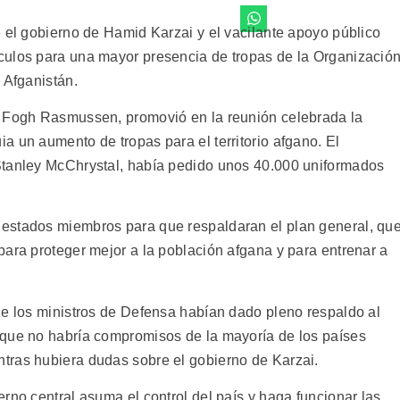
e el gobierno de Hamid Karzai y el vacilante apoyo público
culos para una mayor presencia de tropas de la Organizació
 Afganistán.
s Fogh Rasmussen, promovió en la reunión celebrada la
 un aumento de tropas para el territorio afgano. El
Stanley McChrystal, había pedido unos 40.000 uniformados
estados miembros para que respaldaran el plan general, qu
para proteger mejor a la población afgana y para entrenar a
ue los ministros de Defensa habían dado pleno respaldo al
 que no habría compromisos de la mayoría de los países
tras hubiera dudas sobre el gobierno de Karzai.
rno central asuma el control del país y haga funcionar las