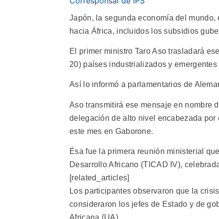
Corresponsal de IPS
Japón, la segunda economía del mundo, exi
hacia África, incluidos los subsidios gub
El primer ministro Taro Aso trasladará e
20) países industrializados y emergentes
Así lo informó a parlamentarios de Alema
Aso transmitirá ese mensaje en nombre de
delegación de alto nivel encabezada por 
este mes en Gaborone.
Ésa fue la primera reunión ministerial qu
Desarrollo Africano (TICAD IV), celebra
[related_articles]
Los participantes observaron que la cris
consideraron los jefes de Estado y de go
Africana (UA).