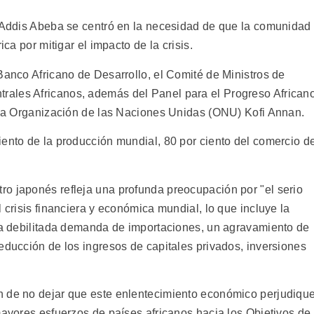
n Addis Abeba se centró en la necesidad de que la comunidad
ica por mitigar el impacto de la crisis.
Banco Africano de Desarrollo, el Comité de Ministros de
ales Africanos, además del Panel para el Progreso African
e la Organización de las Naciones Unidas (ONU) Kofi Annan.
iento de la producción mundial, 80 por ciento del comercio d
o japonés refleja una profunda preocupación por "el serio
 crisis financiera y económica mundial, lo que incluye la
 la debilitada demanda de importaciones, un agravamiento de
educción de los ingresos de capitales privados, inversiones
n de no dejar que este enlentecimiento económico perjudiqu
mayores esfuerzos de países africanos hacia los Objetivos de