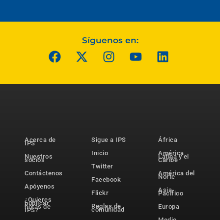
Síguenos en:
Acerca de
Sigue a IPS
África
IPS
Inicio
América
Nuestros
Latina y el
socios
Caribe
Twitter
Contáctenos
América del
Norte
Facebook
Apóyenos
Asia-
Flickr
Pacífico
¿Quieres
publicar
Reglas de
notas de
Europa
comunidad
IPS?
Medio