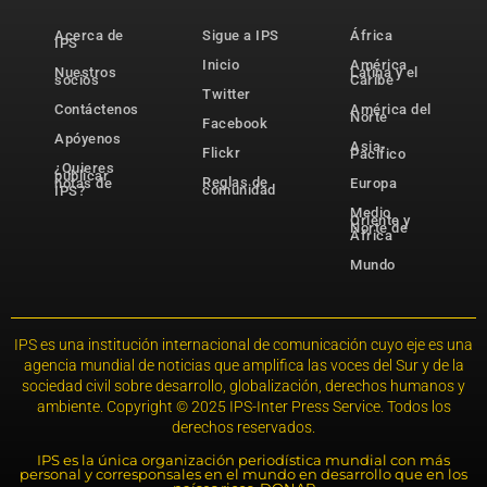
Acerca de
Sigue a IPS
África
IPS
Inicio
América
Nuestros
Latina y el
socios
Caribe
Twitter
Contáctenos
América del
Norte
Facebook
Apóyenos
Asia-
Flickr
Pacífico
¿Quieres
publicar
Reglas de
notas de
Europa
comunidad
IPS?
Medio
Oriente y
Norte de
África
Mundo
IPS es una institución internacional de comunicación cuyo eje es una
agencia mundial de noticias que amplifica las voces del Sur y de la
sociedad civil sobre desarrollo, globalización, derechos humanos y
ambiente. Copyright © 2025 IPS-Inter Press Service. Todos los
derechos reservados.
IPS es la única organización periodística mundial con más
personal y corresponsales en el mundo en desarrollo que en los