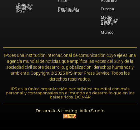
Flickr
Pacífico
¿Quieres
publicar
Reglas de
notas de
Europa
comunidad
IPS?
Medio
Oriente y
Norte de
África
Mundo
IPS es una institución internacional de comunicación cuyo eje es una
agencia mundial de noticias que amplifica las voces del Sur y de la
sociedad civil sobre desarrollo, globalización, derechos humanos y
ambiente. Copyright © 2025 IPS-Inter Press Service. Todos los
derechos reservados.
IPS es la única organización periodística mundial con más
personal y corresponsales en el mundo en desarrollo que en los
países ricos. DONAR
Desarrollo & Hosting: Atiko.Studio