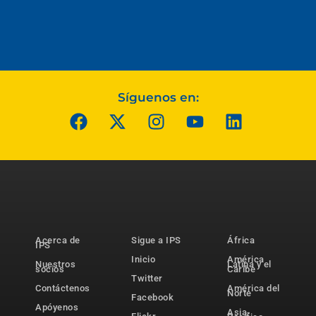
Síguenos en:
Acerca de
Sigue a IPS
África
IPS
Inicio
América
Nuestros
Latina y el
socios
Caribe
Twitter
Contáctenos
América del
Norte
Facebook
Apóyenos
Asia-