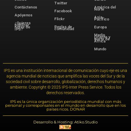
Twitter
Contáctenos
América del
Norte
Facebook
Apóyenos
Asia-
Flickr
Pacífico
¿Quieres
publicar
Reglas de
notas de
Europa
comunidad
IPS?
Medio
Oriente y
Norte de
África
Mundo
IPS es una institución internacional de comunicación cuyo eje es una
agencia mundial de noticias que amplifica las voces del Sur y de la
sociedad civil sobre desarrollo, globalización, derechos humanos y
ambiente. Copyright © 2025 IPS-Inter Press Service. Todos los
derechos reservados.
IPS es la única organización periodística mundial con más
personal y corresponsales en el mundo en desarrollo que en los
países ricos. DONAR
Desarrollo & Hosting: Atiko.Studio