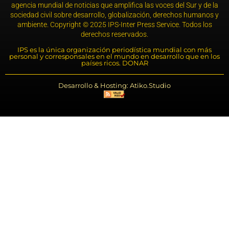
agencia mundial de noticias que amplifica las voces del Sur y de la
sociedad civil sobre desarrollo, globalización, derechos humanos y
ambiente. Copyright © 2025 IPS-Inter Press Service. Todos los
derechos reservados.
IPS es la única organización periodística mundial con más
personal y corresponsales en el mundo en desarrollo que en los
países ricos. DONAR
Desarrollo & Hosting: Atiko.Studio