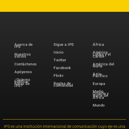
Acerca de
Sigue a IPS
África
IPS
Inicio
América
Nuestros
Latina y el
socios
Caribe
Twitter
Contáctenos
América del
Norte
Facebook
Apóyenos
Asia-
Flickr
Pacífico
¿Quieres
publicar
Reglas de
notas de
Europa
comunidad
IPS?
Medio
Oriente y
Norte de
África
Mundo
IPS es una institución internacional de comunicación cuyo eje es una