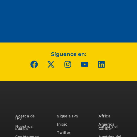
Síguenos en:
Acerca de
Sigue a IPS
África
IPS
Inicio
América
Nuestros
Latina y el
socios
Caribe
Twitter
Contáctenos
América del