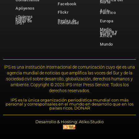
Norte
Facebook
Apóyenos
Asia-
Flickr
Pacífico
¿Quieres
publicar
Reglas de
notas de
Europa
comunidad
IPS?
Medio
Oriente y
Norte de
África
Mundo
IPS es una institución internacional de comunicación cuyo eje es una
agencia mundial de noticias que amplifica las voces del Sur y de la
sociedad civil sobre desarrollo, globalización, derechos humanos y
ambiente. Copyright © 2025 IPS-Inter Press Service. Todos los
derechos reservados.
IPS es la única organización periodística mundial con más
personal y corresponsales en el mundo en desarrollo que en los
países ricos. DONAR
Desarrollo & Hosting: Atiko.Studio