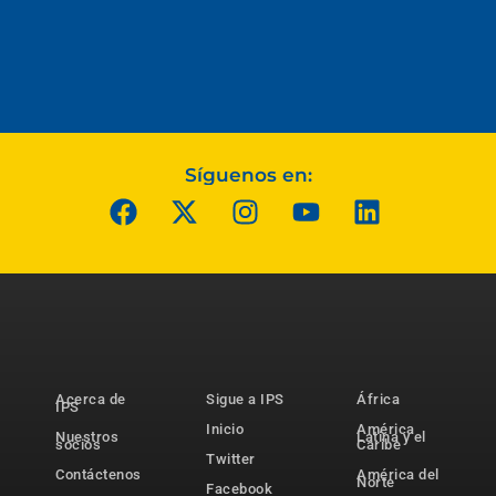
Síguenos en:
Acerca de
Sigue a IPS
África
IPS
Inicio
América
Nuestros
Latina y el
socios
Caribe
Twitter
Contáctenos
América del
Norte
Facebook