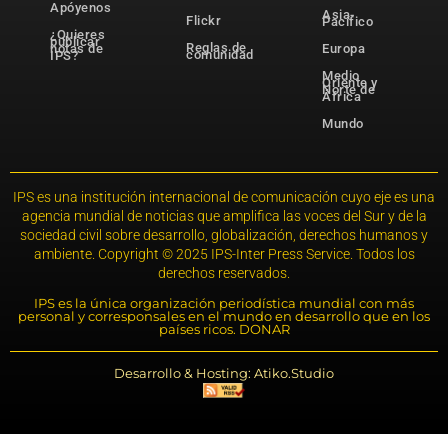
Apóyenos
Asia-
Flickr
Pacífico
¿Quieres
publicar
Reglas de
notas de
Europa
comunidad
IPS?
Medio
Oriente y
Norte de
África
Mundo
IPS es una institución internacional de comunicación cuyo eje es una
agencia mundial de noticias que amplifica las voces del Sur y de la
sociedad civil sobre desarrollo, globalización, derechos humanos y
ambiente. Copyright © 2025 IPS-Inter Press Service. Todos los
derechos reservados.
IPS es la única organización periodística mundial con más
personal y corresponsales en el mundo en desarrollo que en los
países ricos. DONAR
Desarrollo & Hosting: Atiko.Studio