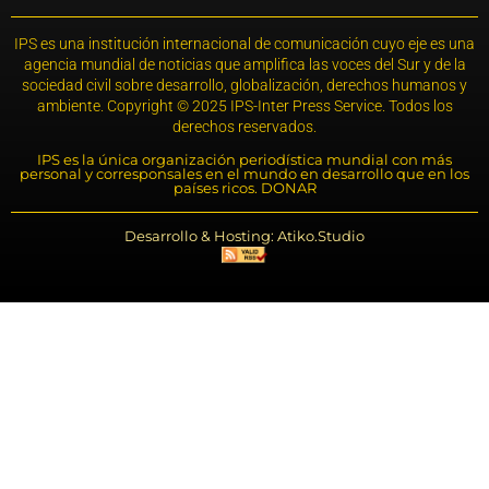
IPS es una institución internacional de comunicación cuyo eje es una
agencia mundial de noticias que amplifica las voces del Sur y de la
sociedad civil sobre desarrollo, globalización, derechos humanos y
ambiente. Copyright © 2025 IPS-Inter Press Service. Todos los
derechos reservados.
IPS es la única organización periodística mundial con más
personal y corresponsales en el mundo en desarrollo que en los
países ricos. DONAR
Desarrollo & Hosting: Atiko.Studio