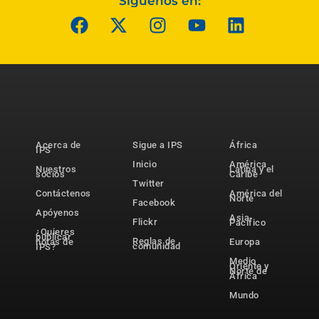
Síguenos en:
Acerca de
Sigue a IPS
África
IPS
Inicio
América
Nuestros
Latina y el
socios
Caribe
Twitter
Contáctenos
América del
Norte
Facebook
Apóyenos
Asia-
Flickr
Pacífico
¿Quieres
publicar
Reglas de
notas de
Europa
comunidad
IPS?
Medio
Oriente y
Norte de
África
Mundo