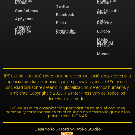
Nuestros
Latina y el
socios
Caribe
Twitter
Contáctenos
América del
Norte
Facebook
Apóyenos
Asia-
Flickr
Pacífico
¿Quieres
publicar
Reglas de
notas de
Europa
comunidad
IPS?
Medio
Oriente y
Norte de
África
Mundo
IPS es una institución internacional de comunicación cuyo eje es una
agencia mundial de noticias que amplifica las voces del Sur y de la
sociedad civil sobre desarrollo, globalización, derechos humanos y
ambiente. Copyright © 2025 IPS-Inter Press Service. Todos los
derechos reservados.
IPS es la única organización periodística mundial con más
personal y corresponsales en el mundo en desarrollo que en los
países ricos. DONAR
Desarrollo & Hosting: Atiko.Studio