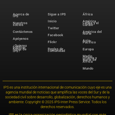
Acerca de
Sigue a IPS
África
IPS
Inicio
América
Nuestros
Latina y el
socios
Caribe
Twitter
Contáctenos
América del
Norte
Facebook
Apóyenos
Asia-
Flickr
Pacífico
¿Quieres
publicar
Reglas de
notas de
Europa
comunidad
IPS?
Medio
Oriente y
Norte de
África
Mundo
IPS es una institución internacional de comunicación cuyo eje es una
agencia mundial de noticias que amplifica las voces del Sur y de la
sociedad civil sobre desarrollo, globalización, derechos humanos y
ambiente. Copyright © 2025 IPS-Inter Press Service. Todos los
derechos reservados.
IPS es la única organización periodística mundial con más