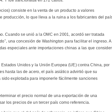
4. Y fue sancionada en 272 casos.
cios) consiste en la venta de un producto a valores
producción, lo que lleva a la ruina a los fabricantes del paí
mo. Cuando se unió a la OMC en 2001, acordó ser tratada
", una concesión de Washington para facilitar el ingreso. A
das especiales ante importaciones chinas a las que conside
Estados Unidos y la Unión Europea (UE) contra China, por
s hasta las de acero, el país asiático advirtió que su
sido explotada para imponerle fácilmente sanciones
erminar el precio normal de una exportación de una
ar los precios de un tercer país como referencia.