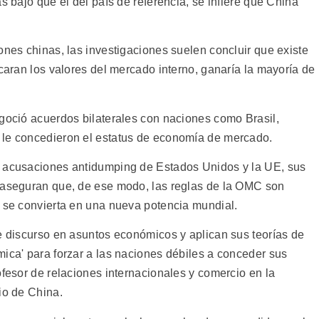
s bajo que el del país de referencia, se infiere que China
ones chinas, las investigaciones suelen concluir que existe
icaran los valores del mercado interno, ganaría la mayoría de
egoció acuerdos bilaterales con naciones como Brasil,
 le concedieron el estatus de economía de mercado.
s acusaciones antidumping de Estados Unidos y la UE, sus
s aseguran que, de ese modo, las reglas de la OMC son
e se convierta en una nueva potencia mundial.
le discurso en asuntos económicos y aplican sus teorías de
mica' para forzar a las naciones débiles a conceder sus
ofesor de relaciones internacionales y comercio en la
io de China.