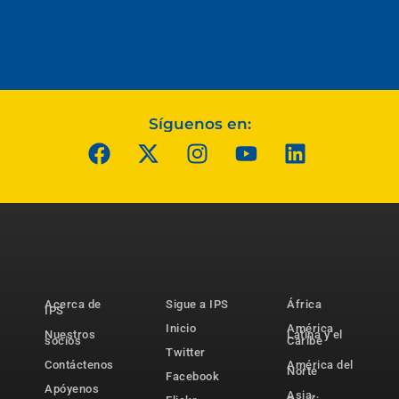
Síguenos en:
Acerca de
Sigue a IPS
África
IPS
Inicio
América
Nuestros
Latina y el
socios
Caribe
Twitter
Contáctenos
América del
Norte
Facebook
Apóyenos
Asia-