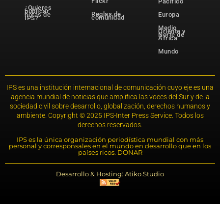
Flickr
Pacífico
¿Quieres
publicar
Reglas de
notas de
Europa
comunidad
IPS?
Medio
Oriente y
Norte de
África
Mundo
IPS es una institución internacional de comunicación cuyo eje es una
agencia mundial de noticias que amplifica las voces del Sur y de la
sociedad civil sobre desarrollo, globalización, derechos humanos y
ambiente. Copyright © 2025 IPS-Inter Press Service. Todos los
derechos reservados.
IPS es la única organización periodística mundial con más
personal y corresponsales en el mundo en desarrollo que en los
países ricos. DONAR
Desarrollo & Hosting: Atiko.Studio