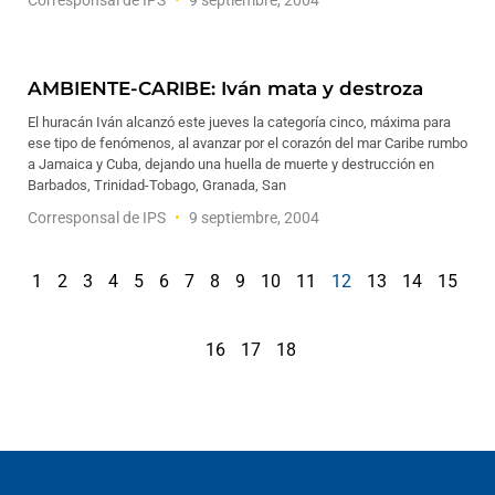
Corresponsal de IPS
9 septiembre, 2004
AMBIENTE-CARIBE: Iván mata y destroza
El huracán Iván alcanzó este jueves la categoría cinco, máxima para
ese tipo de fenómenos, al avanzar por el corazón del mar Caribe rumbo
a Jamaica y Cuba, dejando una huella de muerte y destrucción en
Barbados, Trinidad-Tobago, Granada, San
Corresponsal de IPS
9 septiembre, 2004
1
2
3
4
5
6
7
8
9
10
11
12
13
14
15
16
17
18