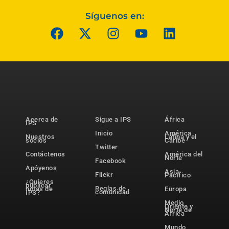
Síguenos en:
Acerca de
Sigue a IPS
África
IPS
Inicio
América
Nuestros
Latina y el
socios
Caribe
Twitter
Contáctenos
América del
Norte
Facebook
Apóyenos
Asia-
Flickr
Pacífico
¿Quieres
publicar
Reglas de
notas de
Europa
comunidad
IPS?
Medio
Oriente y
Norte de
África
Mundo