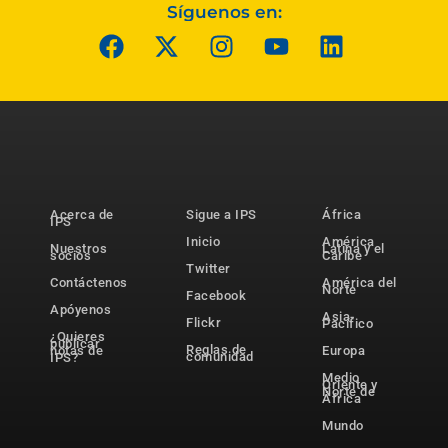
Síguenos en:
Acerca de
Sigue a IPS
África
IPS
Inicio
América
Nuestros
Latina y el
socios
Caribe
Twitter
Contáctenos
América del
Norte
Facebook
Apóyenos
Asia-
Flickr
Pacífico
¿Quieres
publicar
Reglas de
notas de
Europa
comunidad
IPS?
Medio
Oriente y
Norte de
África
Mundo