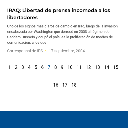
IRAQ: Libertad de prensa incomoda a los
libertadores
Uno de los signos más claros de cambio en Iraq, luego de la invasión
encabezada por Washington que derrocó en 2003 al régimen de
Saddam Hussein y ocupó el país, es la proliferación de medios de
comunicación, a los que
Corresponsal de IPS
17 septiembre, 2004
1
2
3
4
5
6
7
8
9
10
11
12
13
14
15
16
17
18