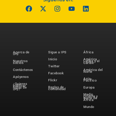
Acerca de
Sigue a IPS
África
IPS
Inicio
América
Nuestros
Latina y el
socios
Caribe
Twitter
Contáctenos
América del
Norte
Facebook
Apóyenos
Asia-
Flickr
Pacífico
¿Quieres
publicar
Reglas de
notas de
Europa
comunidad
IPS?
Medio
Oriente y
Norte de
África
Mundo