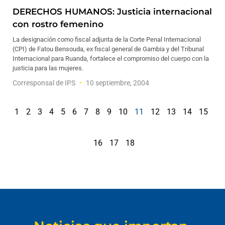
DERECHOS HUMANOS: Justicia internacional
con rostro femenino
La designación como fiscal adjunta de la Corte Penal Internacional
(CPI) de Fatou Bensouda, ex fiscal general de Gambia y del Tribunal
Internacional para Ruanda, fortalece el compromiso del cuerpo con la
justicia para las mujeres.
Corresponsal de IPS
10 septiembre, 2004
1
2
3
4
5
6
7
8
9
10
11
12
13
14
15
16
17
18