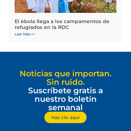
El ébola llega a los campamentos de
refugiados en la RDC
Leer Más >>
Noticias que importan.
Sin ruido.
Suscríbete gratis a
nuestro boletín
semanal
Haz clic aquí