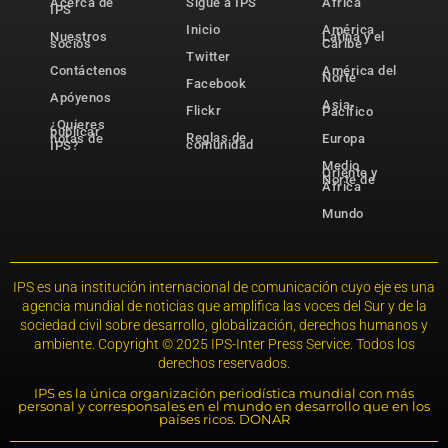
Acerca de
Sigue a IPS
África
IPS
Inicio
América
Nuestros
Latina y el
socios
Caribe
Twitter
Contáctenos
América del
Norte
Facebook
Apóyenos
Asia-
Flickr
Pacífico
¿Quieres
publicar
Reglas de
notas de
Europa
comunidad
IPS?
Medio
Oriente y
Norte de
África
Mundo
IPS es una institución internacional de comunicación cuyo eje es una
agencia mundial de noticias que amplifica las voces del Sur y de la
sociedad civil sobre desarrollo, globalización, derechos humanos y
ambiente. Copyright © 2025 IPS-Inter Press Service. Todos los
derechos reservados.
IPS es la única organización periodística mundial con más
personal y corresponsales en el mundo en desarrollo que en los
países ricos. DONAR