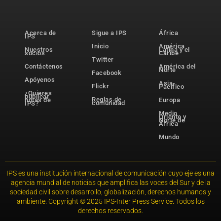
Acerca de
Sigue a IPS
África
IPS
Inicio
América
Nuestros
Latina y el
socios
Caribe
Twitter
Contáctenos
América del
Norte
Facebook
Apóyenos
Asia-
Flickr
Pacífico
¿Quieres
publicar
Reglas de
notas de
Europa
comunidad
IPS?
Medio
Oriente y
Norte de
África
Mundo
IPS es una institución internacional de comunicación cuyo eje es una
agencia mundial de noticias que amplifica las voces del Sur y de la
sociedad civil sobre desarrollo, globalización, derechos humanos y
ambiente. Copyright © 2025 IPS-Inter Press Service. Todos los
derechos reservados.