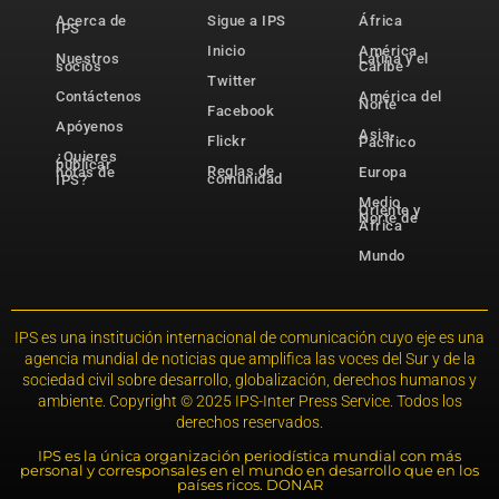
Acerca de
Sigue a IPS
África
IPS
Inicio
América
Nuestros
Latina y el
socios
Caribe
Twitter
Contáctenos
América del
Norte
Facebook
Apóyenos
Asia-
Flickr
Pacífico
¿Quieres
publicar
Reglas de
notas de
Europa
comunidad
IPS?
Medio
Oriente y
Norte de
África
Mundo
IPS es una institución internacional de comunicación cuyo eje es una
agencia mundial de noticias que amplifica las voces del Sur y de la
sociedad civil sobre desarrollo, globalización, derechos humanos y
ambiente. Copyright © 2025 IPS-Inter Press Service. Todos los
derechos reservados.
IPS es la única organización periodística mundial con más
personal y corresponsales en el mundo en desarrollo que en los
países ricos. DONAR