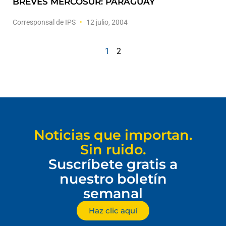
BREVES MERCOSUR: PARAGUAY
Corresponsal de IPS
12 julio, 2004
1
2
Noticias que importan.
Sin ruido.
Suscríbete gratis a
nuestro boletín
semanal
Haz clic aquí