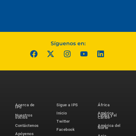
Síguenos en:
Acerca de
Sigue a IPS
África
IPS
Inicio
América
Nuestros
Latina y el
socios
Caribe
Twitter
Contáctenos
América del
Norte
Facebook
Apóyenos
Asia-