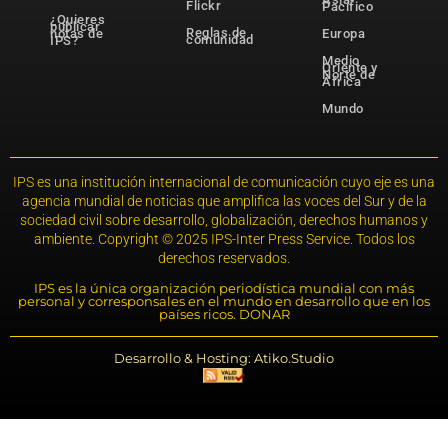
Flickr
Pacífico
¿Quieres
publicar
Reglas de
notas de
Europa
comunidad
IPS?
Medio
Oriente y
Norte de
África
Mundo
IPS es una institución internacional de comunicación cuyo eje es una
agencia mundial de noticias que amplifica las voces del Sur y de la
sociedad civil sobre desarrollo, globalización, derechos humanos y
ambiente. Copyright © 2025 IPS-Inter Press Service. Todos los
derechos reservados.
IPS es la única organización periodística mundial con más
personal y corresponsales en el mundo en desarrollo que en los
países ricos. DONAR
Desarrollo & Hosting: Atiko.Studio