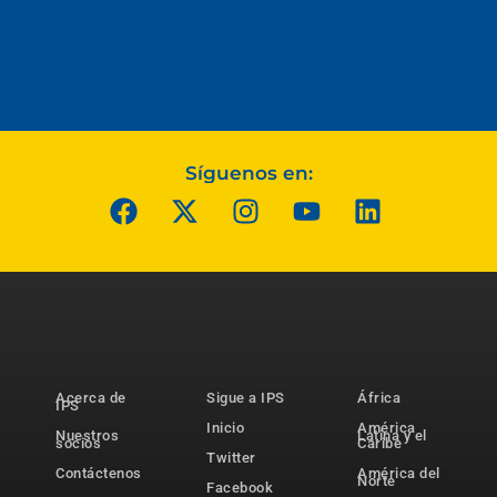
Síguenos en:
Acerca de
Sigue a IPS
África
IPS
Inicio
América
Nuestros
Latina y el
socios
Caribe
Twitter
Contáctenos
América del
Norte
Facebook