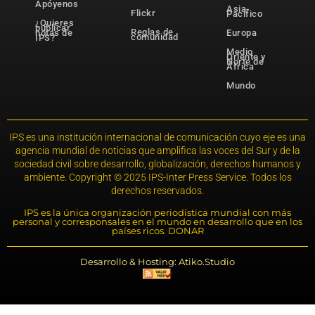
Apóyenos
Asia-
Flickr
Pacífico
¿Quieres
publicar
Reglas de
notas de
Europa
comunidad
IPS?
Medio
Oriente y
Norte de
África
Mundo
IPS es una institución internacional de comunicación cuyo eje es una
agencia mundial de noticias que amplifica las voces del Sur y de la
sociedad civil sobre desarrollo, globalización, derechos humanos y
ambiente. Copyright © 2025 IPS-Inter Press Service. Todos los
derechos reservados.
IPS es la única organización periodística mundial con más
personal y corresponsales en el mundo en desarrollo que en los
países ricos. DONAR
Desarrollo & Hosting: Atiko.Studio