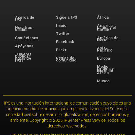
Acerca de
Sigue a IPS
África
IPS
Inicio
América
Nuestros
Latina y el
socios
Caribe
Twitter
Contáctenos
América del
Norte
Facebook
Apóyenos
Asia-
Flickr
Pacífico
¿Quieres
publicar
Reglas de
notas de
Europa
comunidad
IPS?
Medio
Oriente y
Norte de
África
Mundo
IPS es una institución internacional de comunicación cuyo eje es una
agencia mundial de noticias que amplifica las voces del Sur y de la
sociedad civil sobre desarrollo, globalización, derechos humanos y
ambiente. Copyright © 2025 IPS-Inter Press Service. Todos los
derechos reservados.