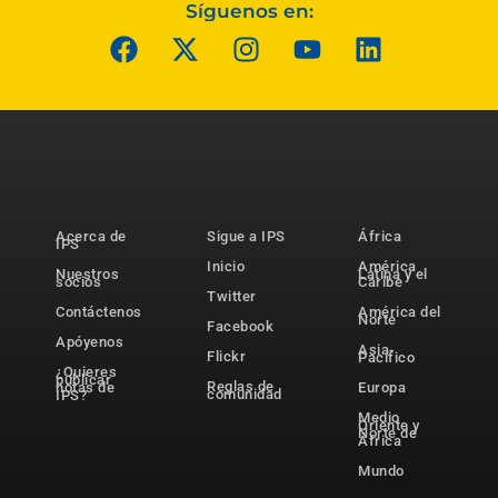
Síguenos en:
Acerca de
Sigue a IPS
África
IPS
Inicio
América
Nuestros
Latina y el
socios
Caribe
Twitter
Contáctenos
América del
Norte
Facebook
Apóyenos
Asia-
Flickr
Pacífico
¿Quieres
publicar
Reglas de
notas de
Europa
comunidad
IPS?
Medio
Oriente y
Norte de
África
Mundo