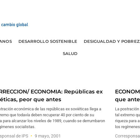
ANOS
DESARROLLO SOSTENIBLE
DESIGUALDAD Y POBREZ
SALUD
RRECCION/ ECONOMIA: Repúblicas ex
ECONOMIA
iéticas, peor que antes
que ante
tración económica de las repúblicas ex soviéticas llega a
La postración 
tremo que todavía deben recuperar 40 por ciento de su
tal extremo qu
a para alcanzar los niveles de 1989, cuando se derrumbaron
riqueza para 
gímenes socialistas.
los regímenes 
sponsal de IPS
9 mayo, 2001
Corresponsa