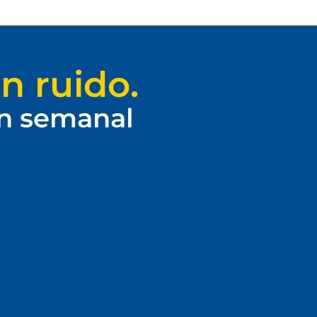
n ruido.
ín semanal