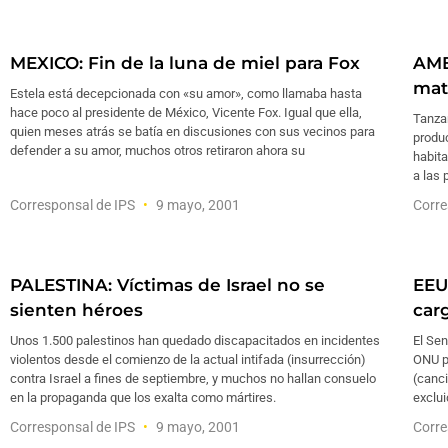
MEXICO: Fin de la luna de miel para Fox
AMB
mat
Estela está decepcionada con «su amor», como llamaba hasta
hace poco al presidente de México, Vicente Fox. Igual que ella,
Tanzan
quien meses atrás se batía en discusiones con sus vecinos para
produc
defender a su amor, muchos otros retiraron ahora su
habit
a las 
Corresponsal de IPS
9 mayo, 2001
Corre
PALESTINA: Víctimas de Israel no se
EEU
sienten héroes
carg
Unos 1.500 palestinos han quedado discapacitados en incidentes
El Sen
violentos desde el comienzo de la actual intifada (insurrección)
ONU p
contra Israel a fines de septiembre, y muchos no hallan consuelo
(canci
en la propaganda que los exalta como mártires.
exclui
Corresponsal de IPS
9 mayo, 2001
Corre