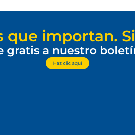
s que importan. Si
e gratis a nuestro bolet
Haz clic aquí