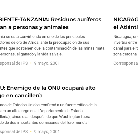
IENTE-TANZANIA: Residuos auríferos
NICARAGU
an a personas y animales
el Atlánt
ia se está convirtiendo en uno de los principales
Nicaragua, un
tores de oro de Africa, ante la preocupación de sus
invertirá entr
antes que sostienen que la contaminación de las minas mata
canal para el
personas, el ganado y la vida salvaje.
zona cercana a
sponsal de IPS
9 mayo, 2001
Corresponsa
U: Enemigo de la ONU ocupará alto
o en cancillería
ado de Estados Unidos confirmó a un fuerte crítico de la
ara un alto cargo en el Departamento de Estado
llería), cinco días después de que Washington fuera
do de dos importantes comisiones del foro mundial.
sponsal de IPS
9 mayo, 2001