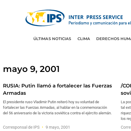
ÚLTIMAS NOTICIAS
CLIMA
DERECHOS HUM
mayo 9, 2001
RUSIA: Putin llamó a fortalecer las Fuerzas
/CO
Armadas
sov
El presidente ruso Vladimir Putin reiteró hoy su voluntad de
La pos
fortalecer las Fuerzas Armadas, al hablar en la conmemoración
tal ex
del 56 aniversario de la victoria soviética contra el ejército alemán.
riquez
los re
Corresponsal de IPS
9 mayo, 2001
Corre