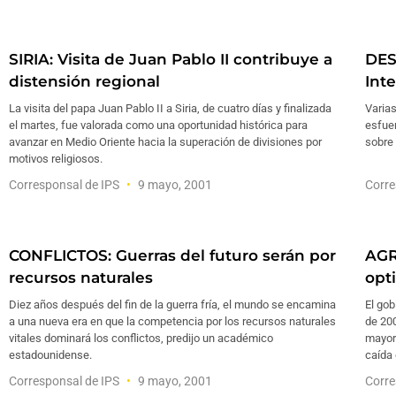
SIRIA: Visita de Juan Pablo II contribuye a
DES
distensión regional
Int
La visita del papa Juan Pablo II a Siria, de cuatro días y finalizada
Varia
el martes, fue valorada como una oportunidad histórica para
esfuer
avanzar en Medio Oriente hacia la superación de divisiones por
sobre 
motivos religiosos.
Corresponsal de IPS
9 mayo, 2001
Corre
CONFLICTOS: Guerras del futuro serán por
AGR
recursos naturales
opt
Diez años después del fin de la guerra fría, el mundo se encamina
El go
a una nueva era en que la competencia por los recursos naturales
de 20
vitales dominará los conflictos, predijo un académico
mayore
estadounidense.
caída 
Corresponsal de IPS
9 mayo, 2001
Corre