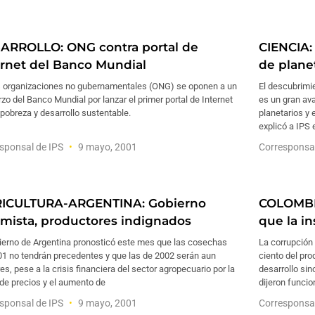
ARROLLO: ONG contra portal de
CIENCIA: 
ernet del Banco Mundial
de plane
s organizaciones no gubernamentales (ONG) se oponen a un
El descubrimie
zo del Banco Mundial por lanzar el primer portal de Internet
es un gran av
pobreza y desarrollo sustentable.
planetarios y 
explicó a IPS 
sponsal de IPS
9 mayo, 2001
Corresponsa
ICULTURA-ARGENTINA: Gobierno
COLOMBIA
imista, productores indignados
que la i
bierno de Argentina pronosticó este mes que las cosechas
La corrupción
01 no tendrán precedentes y que las de 2002 serán aun
ciento del pro
s, pese a la crisis financiera del sector agropecuario por la
desarrollo si
de precios y el aumento de
dijeron funcio
sponsal de IPS
9 mayo, 2001
Corresponsa