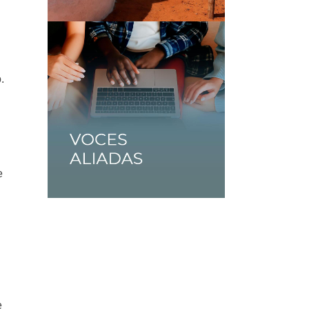
.
e
e