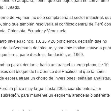
mente se adoptara, tienen que ser bajos para no convertirse
ijo Hurtado.
erno de Fujimori no sólo complacería al sector industrial, qu
, sino que también resolvería el conflicto central de Perú co
ivia, Colombia, Ecuador y Venezuela.
o niveles (cinco, 10, 15 y 20 por ciento), decisión que no
e de la Secretaría del bloque, y por este motivo estuvo a pun
l que forma parte desde su fundación, en 1969.
ndino para orientarse hacia un arancel externo plano, de 10
aíses del bloque de la Cuenca del Pacífico, al que también
e espera atraer un chorro de inversiones, señalan analistas.
Perú un plazo muy largo, hasta 2005, cuando entrará en
 subregión, para mantener un esquema arancelario diferente